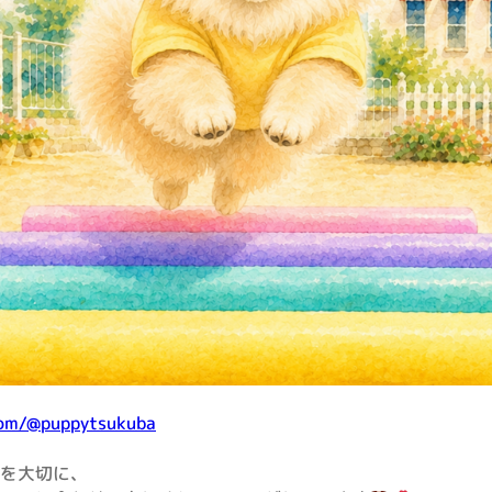
com/@puppytsukuba
を大切に、