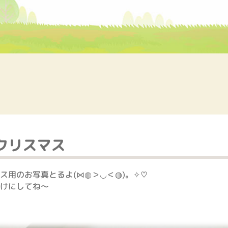
)クリスマス
ス用のお写真とるよ(⋈◍＞◡＜◍)。✧♡
けにしてね～