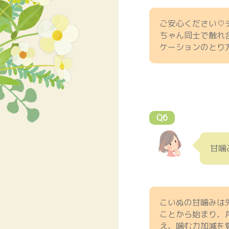
ご安心ください♡
ちゃん同士で触れ
ケーションのとり
Q6
甘噛
こいぬの甘噛みは
ことから始まり、
え、噛む力加減を