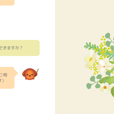
できますか？
ご相
す）