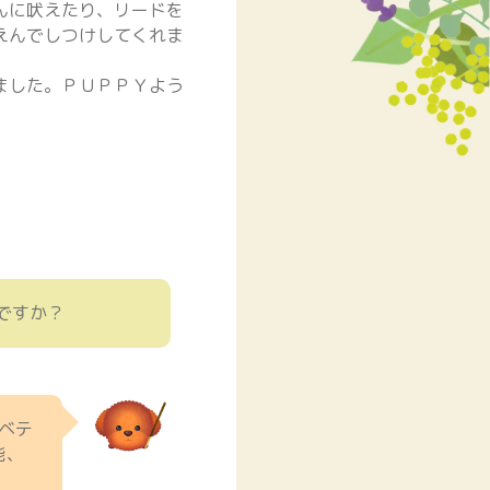
んに吠えたり、リードを
えんでしつけしてくれま
ました。ＰＵＰＰＹよう
ですか？
のベテ
能、