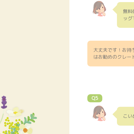
無料
ッグ
大丈夫です！お持
はお勧めのクレー
Q5
こい