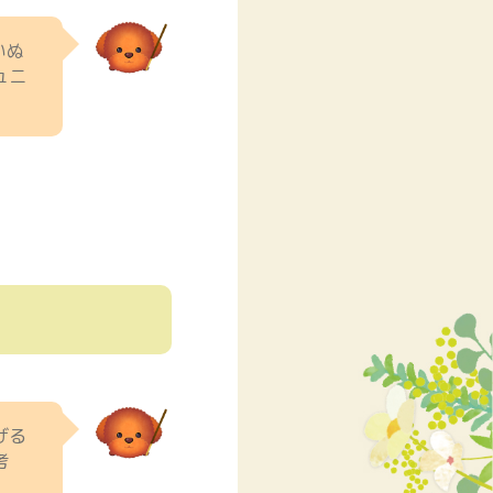
いぬ
ュニ
げる
考