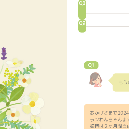
Q8
Q9
Q1
もう
おかげさまで202
ランわんちゃんま
振替は２ヶ月間自