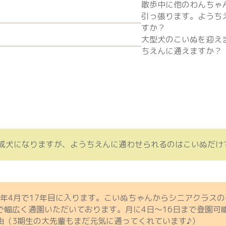
散歩中に他のわんちゃ
引っ張ります。ようち
すか？
大型犬のこいぬを迎え
ちえんに通えますか？
成犬になりますが、ようちえんに通わせられるのはこいぬだけ
4年4月で17年目に入ります。こいぬちゃんからシニアクラス
で幅広く通園いただいております。月に4日～16日まで登園可
由（3期生の大先輩もまだ元気に通ってくれています♪）