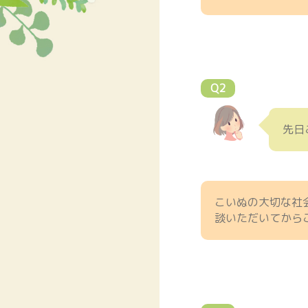
Q2
先日
こいぬの大切な社
談いただいてから