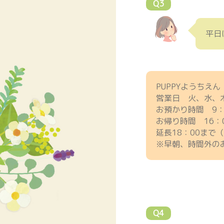
Q3
平日
PUPPYようちえ
営業日 火、水、
お預かり時間 9：0
お帰り時間 16：0
延長18：00まで（
※早朝、時間外の
Q4