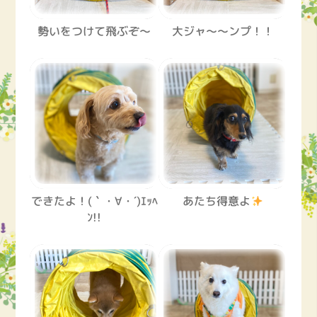
勢いをつけて飛ぶぞ～
大ジャ～～ンプ！！
できたよ！(｀・∀・´)ｴｯﾍ
あたち得意よ
ﾝ!!