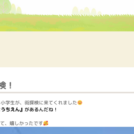
検！
んに小学生が、街探検に来てくれました
ようちえん』
があるんだね！
て、嬉しかったです